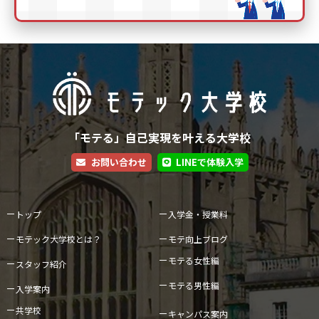
「モテる」自己実現を叶える大学校
お問い合わせ
LINEで体験入学
トップ
入学金・授業料
モテック大学校とは？
モテ向上ブログ
モテる女性編
スタッフ紹介
モテる男性編
入学案内
共学校
キャンパス案内