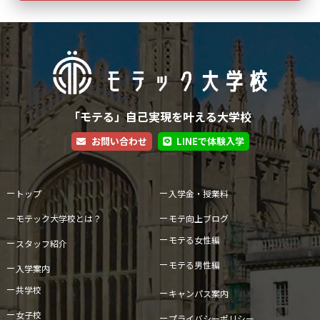
「モテる」自己実現を叶える大学校
お問い合わせ
LINEで体験入学
トップ
入学金・授業料
モテック大学校とは？
モテ向上ブログ
モテる女性編
スタッフ紹介
モテる男性編
入学案内
共学校
キャンパス案内
女子校
プライバシーポリシー