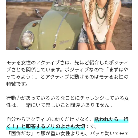
モテる女性のアクティブさは、先ほど紹介したポジティ
ブさとも関係しています。ポジティブなので「まずはや
ってみよう！」とアクティブに動けるのはモテる女性の
特徴です。
行動力があっていろいろなことにチャレンジしている女
性は、一緒にいて楽しいこと間違いありません。
自分からアクティブに動くだけでなく、
誘われたら「行
く！」と即答するノリのよさも大切
です。
「面倒だな」と腰が重い女性よりも、パッと動いて来て