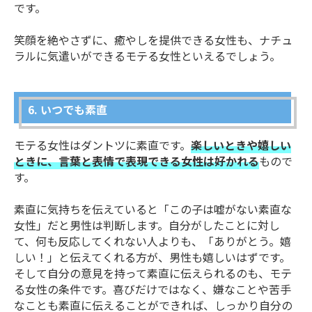
です。
笑顔を絶やさずに、癒やしを提供できる女性も、ナチュ
ラルに気遣いができるモテる女性といえるでしょう。
6. いつでも素直
モテる女性はダントツに素直です。
楽しいときや嬉しい
ときに、言葉と表情で表現できる女性は好かれる
もので
す。
素直に気持ちを伝えていると「この子は嘘がない素直な
女性」だと男性は判断します。自分がしたことに対し
て、何も反応してくれない人よりも、「ありがとう。嬉
しい！」と伝えてくれる方が、男性も嬉しいはずです。
そして自分の意見を持って素直に伝えられるのも、モテ
る女性の条件です。喜びだけではなく、嫌なことや苦手
なことも素直に伝えることができれば、しっかり自分の