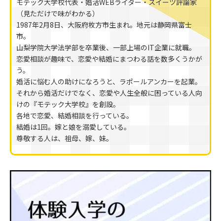
モテック大学校代表・婚活WEBライター・スイーツ評論家
（見ただけで味がわかる）
1987年2月8日、大阪府枚方市生まれ。地元は静岡県富士
市。
山梨学院大学法学部を卒業後、一部上場のIT企業に就職。
恋愛相談が趣味で、恋愛や結婚にまつわる話を数多くうかが
う。
婚活に悩む人の助けになろうと、ラポールアンカーを起業。
それから婚活だけでなく、恋愛や人生全般に困っている人向
けの『モテック大学校』を創設。
各地で恋愛、結婚相談を行っている。
結婚は1回。嫁と娘を溺愛している。
尊敬する人は、祖母、嫁、妹。