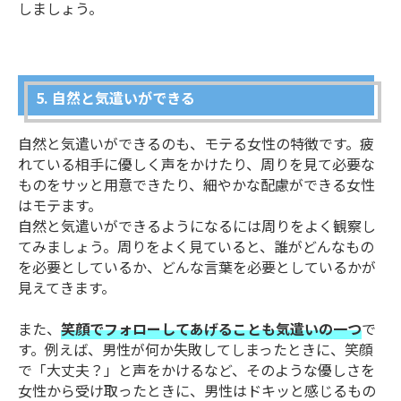
しましょう。
5. 自然と気遣いができる
自然と気遣いができるのも、モテる女性の特徴です。疲
れている相手に優しく声をかけたり、周りを見て必要な
ものをサッと用意できたり、細やかな配慮ができる女性
はモテます。
自然と気遣いができるようになるには周りをよく観察し
てみましょう。周りをよく見ていると、誰がどんなもの
を必要としているか、どんな言葉を必要としているかが
見えてきます。
また、
笑顔でフォローしてあげることも気遣いの一つ
で
す。例えば、男性が何か失敗してしまったときに、笑顔
で「大丈夫？」と声をかけるなど、そのような優しさを
女性から受け取ったときに、男性はドキッと感じるもの