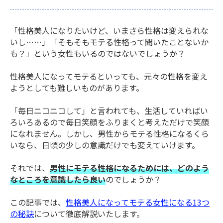
い
し
し
ウ
て
い
ィ
く
ウ
ン
だ
ィ
「性格美人になりたいけど、いまさら性格は変えられな
ド
さ
ン
ウ
い
ド
いし……」「そもそもモテる性格って聞いたことないか
で
(新
ウ
開
し
で
も？」という女性もいるのではないでしょうか？
き
い
開
ま
ウ
き
す)
ィ
ま
性格美人になってモテるといっても、元々の性格を変え
ン
す)
ド
ようとしても難しいものがあります。
ウ
で
開
き
「毎日ニコニコして」と言われても、生活していればい
ま
す)
ろいろあるので毎日笑顔をふりまくと考えただけで笑顔
になれません。しかし、男性からモテる性格になるくら
いなら、日頃の少しの意識だけでも変えていけます。
それでは、
男性にモテる性格になるためには、どのよう
なところを意識したら良い
のでしょうか？
この記事では、
性格美人になってモテる女性になる13つ
の秘訣
について徹底解説いたします。