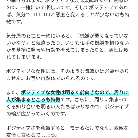
が挙げられます。ポジティブな人は太陽みたいに明るい
ので、一緒にいて楽しいです。そしてポジティブであれ
ば、気分でコロコロと態度を変えることが少ないのも特
徴です。
気分屋の女性と一緒にいると、「機嫌が悪くなっていな
いかな？」と気遣ったり、いつも相手の機嫌を損ねない
かを基準に発言や行動を考えてしまったりと、男性は疲
れてしまいます。
ポジティブな女性には、そのような気遣いは必要があり
ません。お互い自然体でいられるのです。
また、
ポジティブな女性は明るく前向きなので、周りに
人が集まるところも特徴
です。さらに、周りに集まって
くる知り合いも明るい人たちばかりなので、ポジティブ
の輪が広がっていくのです。
ポジティブさを意識すると、モテるだけでなく、素敵な
友情も育めるでしょう。