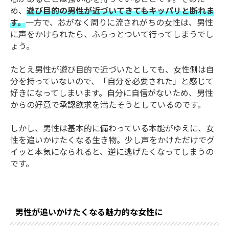
め、
遊び目的の男性が近づいてきてもキッパリと断れま
す。
一方で、芯がなく周りに流されがちの女性は、男性
に声をかけられたら、ふらっとついて行ってしまうでし
ょう。
たとえ男性が遊び目的で近づいたとしても、女性側は自
分を持っていないので、「自分を必要された」と感じて
好きになってしまいます。自分に自信がないため、男性
からの好意で承認欲求を満たそうとしているのです。
しかし、男性は基本的に備わっている本能がゆえに、女
性を追いかけたくなる生き物。少し声をかけただけでグ
イッと本気になられると、逆に逃げたくなってしまうの
です。
男性が追いかけたくなる魅力的な女性に