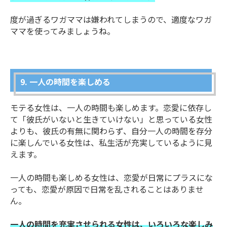
度が過ぎるワガママは嫌われてしまうので、適度なワガ
ママを使ってみましょうね。
9. 一人の時間を楽しめる
モテる女性は、一人の時間も楽しめます。恋愛に依存し
て「彼氏がいないと生きていけない」と思っている女性
よりも、彼氏の有無に関わらず、自分一人の時間を存分
に楽しんでいる女性は、私生活が充実しているように見
えます。
一人の時間も楽しめる女性は、恋愛が日常にプラスにな
っても、恋愛が原因で日常を乱されることはありませ
ん。
一人の時間を充実させられる女性は、いろいろな楽しみ