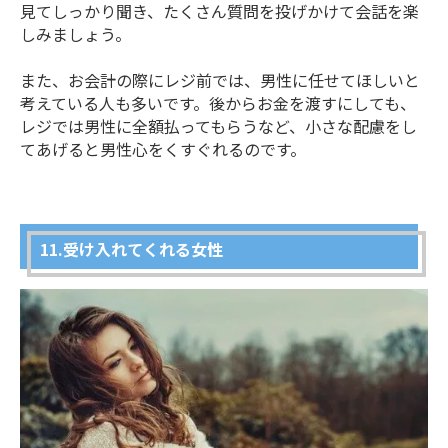
見てしっかり聞き、たくさん質問を投げかけて会話を楽
しみましょう。
また、お会計の際にレジ前では、男性に任せてほしいと
考えている人も多いです。後からお金を渡すにしても、
レジでは男性に全額払ってもらうなど、小さな配慮をし
てあげると男性心をくすぐれるのです。
11.受け入れてくれる女性