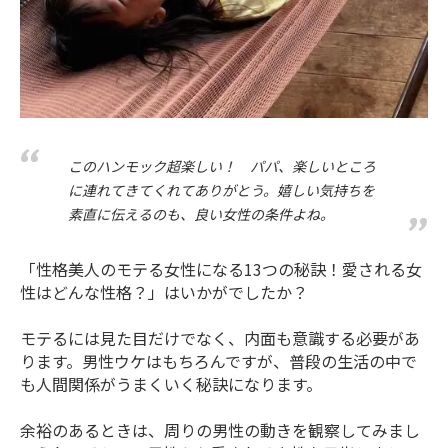
このハンモック超楽しい！ パパ、楽しいところ
に連れてきてくれてありがとう。嬉しい気持ちを
素直に伝えるのも、良い女性の条件よね。
「性格美人のモテる女性になる13つの秘訣！愛される女
性はどんな性格？」はいかがでしたか？
モテるには見た目だけでなく、内面も意識する必要があ
ります。男性ウケはもちろんですが、普段の生活の中で
も人間関係がうまくいく秘訣になります。
余裕のあるときは、周りの男性の動きを観察してみまし